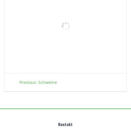
Beitragsnavigation
Previous
Previous:
Schweine
post:
Kontakt